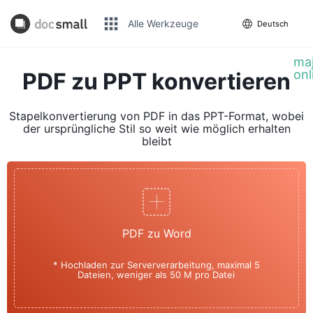
Alle Werkzeuge
Deutsch
maj
onl
PDF zu PPT konvertieren
Stapelkonvertierung von PDF in das PPT-Format, wobei
der ursprüngliche Stil so weit wie möglich erhalten
bleibt
PDF zu Word
* Hochladen zur Serververarbeitung, maximal 5
Dateien, weniger als 50 M pro Datei